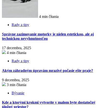
4 min čítania
Rady a tipy
Správne zazimovanie motorky je nielen estetickou, ale aj
technickou nevyhnutnosťou
17 decembra, 2025
4 min čítania
Rady a tipy
Akým záhradným úpravám mrazivé počasie ešte praje?
9 decembra, 2025
3 min čítania
Bývanie
Kde a ktorými krokmi vytvoríte v malom byte dostatočný
úložný priestor?