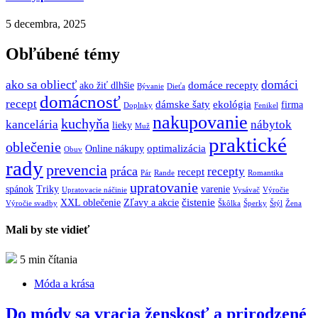
5 decembra, 2025
Obľúbené témy
ako sa obliecť
domáci
domáce recepty
ako žiť dlhšie
Bývanie
Dieťa
domácnosť
recept
dámske šaty
ekológia
firma
Doplnky
Fenikel
nakupovanie
kuchyňa
kancelária
nábytok
lieky
Muž
praktické
oblečenie
optimalizácia
Online nákupy
Obuv
rady
prevencia
práca
recepty
recept
Pár
Rande
Romantika
upratovanie
spánok
Triky
varenie
Upratovacie náčinie
Vysávač
Výročie
čistenie
XXL oblečenie
Zľavy a akcie
Výročie svadby
Škôlka
Šperky
Štýl
Žena
Mali by ste vidieť
5 min čítania
Móda a krása
Do módy sa vracia ženskosť a prirodzené