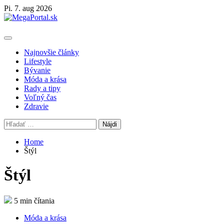
Skip
Pi. 7. aug 2026
to
content
Primary
Menu
Najnovšie články
Lifestyle
Bývanie
Móda a krása
Rady a tipy
Voľný čas
Zdravie
Hľadať:
Home
Štýl
Štýl
5 min čítania
Móda a krása