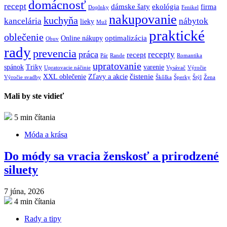
domácnosť
recept
dámske šaty
ekológia
firma
Doplnky
Fenikel
nakupovanie
kuchyňa
kancelária
nábytok
lieky
Muž
praktické
oblečenie
optimalizácia
Online nákupy
Obuv
rady
prevencia
práca
recepty
recept
Pár
Rande
Romantika
upratovanie
spánok
Triky
varenie
Upratovacie náčinie
Vysávač
Výročie
čistenie
XXL oblečenie
Zľavy a akcie
Výročie svadby
Škôlka
Šperky
Štýl
Žena
Mali by ste vidieť
5 min čítania
Móda a krása
Do módy sa vracia ženskosť a prirodzené
siluety
7 júna, 2026
4 min čítania
Rady a tipy