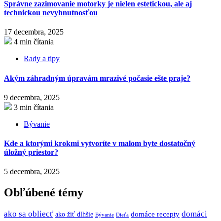
Správne zazimovanie motorky je nielen estetickou, ale aj
technickou nevyhnutnosťou
17 decembra, 2025
4 min čítania
Rady a tipy
Akým záhradným úpravám mrazivé počasie ešte praje?
9 decembra, 2025
3 min čítania
Bývanie
Kde a ktorými krokmi vytvoríte v malom byte dostatočný
úložný priestor?
5 decembra, 2025
Obľúbené témy
ako sa obliecť
domáci
domáce recepty
ako žiť dlhšie
Bývanie
Dieťa