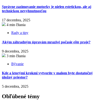
Správne zazimovanie motorky je nielen estetickou, ale aj
technickou nevyhnutnosťou
17 decembra, 2025
4 min čítania
Rady a tipy
Akým záhradným úpravám mrazivé počasie ešte praje?
9 decembra, 2025
3 min čítania
Bývanie
Kde a ktorými krokmi vytvoríte v malom byte dostatočný
úložný priestor?
5 decembra, 2025
Obľúbené témy