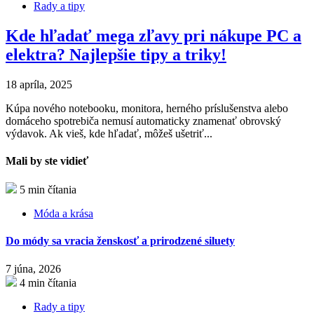
Rady a tipy
Kde hľadať mega zľavy pri nákupe PC a
elektra? Najlepšie tipy a triky!
18 apríla, 2025
Kúpa nového notebooku, monitora, herného príslušenstva alebo
domáceho spotrebiča nemusí automaticky znamenať obrovský
výdavok. Ak vieš, kde hľadať, môžeš ušetriť...
Mali by ste vidieť
5 min čítania
Móda a krása
Do módy sa vracia ženskosť a prirodzené siluety
7 júna, 2026
4 min čítania
Rady a tipy