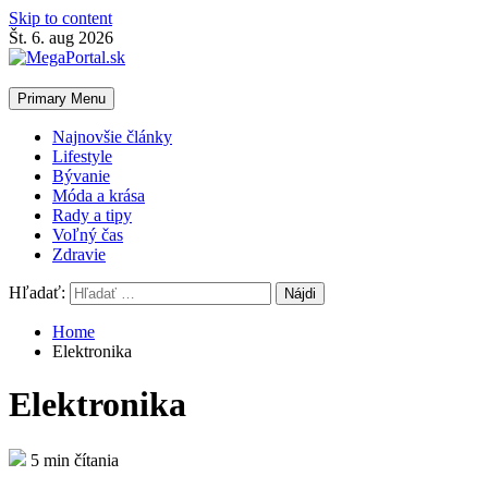
Skip to content
Št. 6. aug 2026
Primary Menu
Najnovšie články
Lifestyle
Bývanie
Móda a krása
Rady a tipy
Voľný čas
Zdravie
Hľadať:
Home
Elektronika
Elektronika
5 min čítania