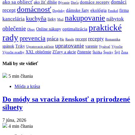
ako sa obliecť
domáci
domáce recepty
ako žiť dlhšie
Bývanie
Dieťa
domácnosť
recept
dámske šaty
ekológia
firma
Doplnky
Fenikel
nakupovanie
kuchyňa
kancelária
nábytok
lieky
Muž
praktické
oblečenie
optimalizácia
Online nákupy
Obuv
rady
prevencia
práca
recepty
recept
Pár
Rande
Romantika
upratovanie
spánok
Triky
varenie
Upratovacie náčinie
Vysávač
Výročie
čistenie
XXL oblečenie
Zľavy a akcie
Výročie svadby
Škôlka
Šperky
Štýl
Žena
Mali by ste vidieť
5 min čítania
Móda a krása
Do módy sa vracia ženskosť a prirodzené
siluety
7 júna, 2026
4 min čítania