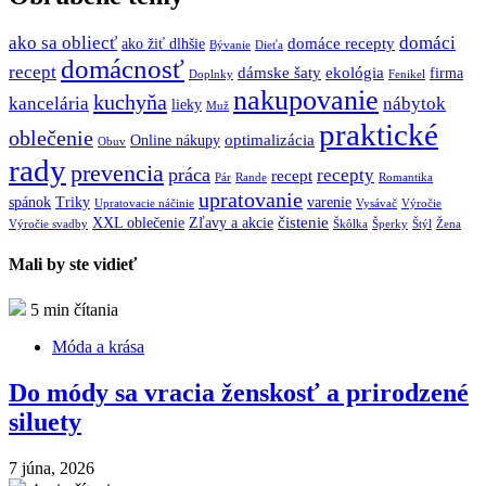
ako sa obliecť
domáci
domáce recepty
ako žiť dlhšie
Bývanie
Dieťa
domácnosť
recept
dámske šaty
ekológia
firma
Doplnky
Fenikel
nakupovanie
kuchyňa
kancelária
nábytok
lieky
Muž
praktické
oblečenie
optimalizácia
Online nákupy
Obuv
rady
prevencia
práca
recepty
recept
Pár
Rande
Romantika
upratovanie
spánok
Triky
varenie
Upratovacie náčinie
Vysávač
Výročie
čistenie
XXL oblečenie
Zľavy a akcie
Výročie svadby
Škôlka
Šperky
Štýl
Žena
Mali by ste vidieť
5 min čítania
Móda a krása
Do módy sa vracia ženskosť a prirodzené
siluety
7 júna, 2026