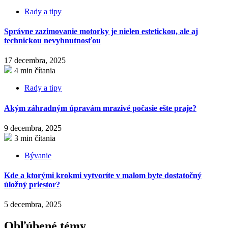
Rady a tipy
Správne zazimovanie motorky je nielen estetickou, ale aj
technickou nevyhnutnosťou
17 decembra, 2025
4 min čítania
Rady a tipy
Akým záhradným úpravám mrazivé počasie ešte praje?
9 decembra, 2025
3 min čítania
Bývanie
Kde a ktorými krokmi vytvoríte v malom byte dostatočný
úložný priestor?
5 decembra, 2025
Obľúbené témy