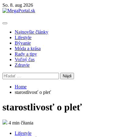
Skip
So. 8. aug 2026
to
content
Primary
Menu
Najnovšie články
Lifestyle
Bývanie
Móda a krása
Rady a tipy
Voľný čas
Zdravie
Hľadať:
Home
starostlivosť o pleť
starostlivosť o pleť
4 min čítania
Lifestyle