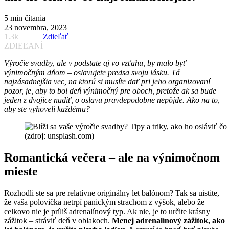
5 min čítania
23 novembra, 2023
1.3k
Zdieľať
ZDIEĽANÍ
Výročie svadby, ale v podstate aj vo vzťahu, by malo byť
výnimočným dňom – oslavujete predsa svoju lásku. Tá
najzásadnejšia vec, na ktorú si musíte dať pri jeho organizovaní
pozor, je, aby to bol deň výnimočný pre oboch, pretože ak sa bude
jeden z dvojice nudiť, o oslavu pravdepodobne nepôjde. Ako na to,
aby ste vyhoveli každému?
(zdroj: unsplash.com)
Romantická večera – ale na výnimočnom
mieste
Rozhodli ste sa pre relatívne originálny let balónom? Tak sa uistite,
že vaša polovička netrpí panickým strachom z výšok, alebo že
celkovo nie je príliš adrenalínový typ. Ak nie, je to určite krásny
zážitok – stráviť deň v oblakoch.
Menej adrenalínový zážitok, ako