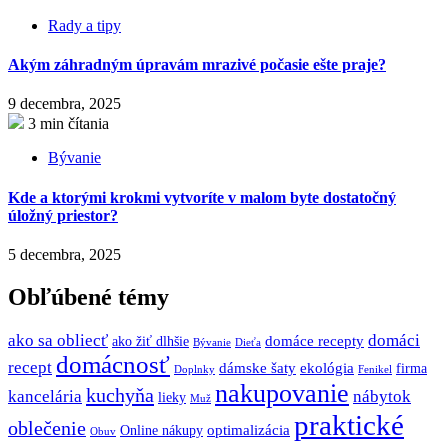
Rady a tipy
Akým záhradným úpravám mrazivé počasie ešte praje?
9 decembra, 2025
3 min čítania
Bývanie
Kde a ktorými krokmi vytvoríte v malom byte dostatočný
úložný priestor?
5 decembra, 2025
Obľúbené témy
ako sa obliecť
domáci
domáce recepty
ako žiť dlhšie
Bývanie
Dieťa
domácnosť
recept
dámske šaty
ekológia
firma
Doplnky
Fenikel
nakupovanie
kuchyňa
kancelária
nábytok
lieky
Muž
praktické
oblečenie
optimalizácia
Online nákupy
Obuv