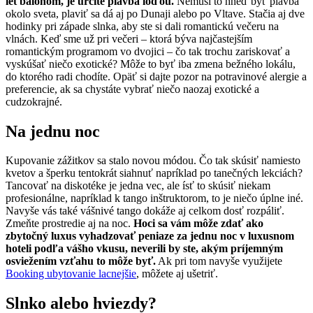
let balónom, je určite plavba loďou.
Nemusí to hneď byť plavba
okolo sveta, plaviť sa dá aj po Dunaji alebo po Vltave. Stačia aj dve
hodinky pri západe slnka, aby ste si dali romantickú večeru na
vlnách. Keď sme už pri večeri – ktorá býva najčastejším
romantickým programom vo dvojici – čo tak trochu zariskovať a
vyskúšať niečo exotické? Môže to byť iba zmena bežného lokálu,
do ktorého radi chodíte. Opäť si dajte pozor na potravinové alergie a
preferencie, ak sa chystáte vybrať niečo naozaj exotické a
cudzokrajné.
Na jednu noc
Kupovanie zážitkov sa stalo novou módou. Čo tak skúsiť namiesto
kvetov a šperku tentokrát siahnuť napríklad po tanečných lekciách?
Tancovať na diskotéke je jedna vec, ale ísť to skúsiť niekam
profesionálne, napríklad k tango inštruktorom, to je niečo úplne iné.
Navyše vás také vášnivé tango dokáže aj celkom dosť rozpáliť.
Zmeňte prostredie aj na noc.
Hoci sa vám môže zdať ako
zbytočný luxus vyhadzovať peniaze za jednu noc v luxusnom
hoteli podľa vášho vkusu, neverili by ste, akým príjemným
osviežením vzťahu to môže byť.
Ak pri tom navyše využijete
Booking ubytovanie lacnejšie
, môžete aj ušetriť.
Slnko alebo hviezdy?