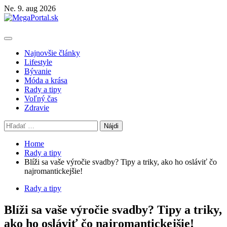
Skip
Ne. 9. aug 2026
to
content
Primary
Menu
Najnovšie články
Lifestyle
Bývanie
Móda a krása
Rady a tipy
Voľný čas
Zdravie
Hľadať:
Home
Rady a tipy
Blíži sa vaše výročie svadby? Tipy a triky, ako ho osláviť čo
najromantickejšie!
Rady a tipy
Blíži sa vaše výročie svadby? Tipy a triky,
ako ho osláviť čo najromantickejšie!