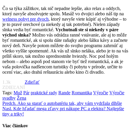
Čo sa týka zážitkov, tak nič nepadne lepšie, ako relax a oddych,
ktorý navyše absolvujete spolu. Masáž vo dvojici alebo náš tip na
welness pobyt pre dvoch
, ktorý navyše viete kúpiť aj výhodne – to
je to pravé orechové (a niekedy aj tak potrebné). Nielen západy
slnka vedia byť romantické.
Vychutnali ste si niekedy v páre
východ slnka?
Možno vás odrádza ranné vstávanie, ale aj to môže
byť romantické, ak si spolu dáte raňajky alebo šálku kávy a začnete
nový deň. Navyše potom môžete do svojho programu zahrnúť aj
všetko vyššie spomenuté. Ak vás už slnko neláka, alebo je to na vás
príliš skoro, tak možno uprednostníte hviezdy. Noc pod holým
nebom – alebo aspoň pod stanom vie byť tiež romantická, a ak je
vaša polovička nadšencom turistiky či pobytu v prírode, určite to
ocení viac, ako drahú reštauráciu alebo kino či divadlo.
1.3k
Zdieľať
ZDIEĽANÍ
Tags:
Muž
Pár
praktické rady
Rande
Romantika
Výročie
Výročie
svadby
Žena
Continue
Predch.
Ako sa starať o autobatériu tak, aby vám vydržala dlhšie
Nasl.
Kde hľadať mega zľavy pri nákupe PC a elektra? Najlepšie
Reading
tipy a triky!
Viac článkov