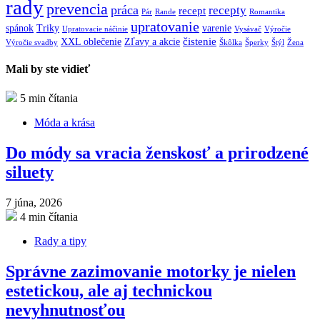
rady
prevencia
práca
recepty
recept
Pár
Rande
Romantika
upratovanie
spánok
Triky
varenie
Upratovacie náčinie
Vysávač
Výročie
čistenie
XXL oblečenie
Zľavy a akcie
Výročie svadby
Škôlka
Šperky
Štýl
Žena
Mali by ste vidieť
5 min čítania
Móda a krása
Do módy sa vracia ženskosť a prirodzené
siluety
7 júna, 2026
4 min čítania
Rady a tipy
Správne zazimovanie motorky je nielen
estetickou, ale aj technickou
nevyhnutnosťou